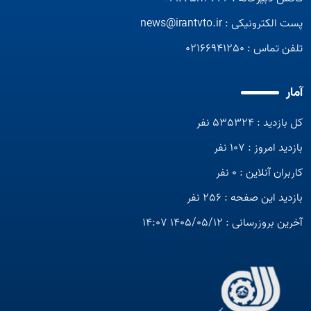
پست الکترونیکی :
news@irantvto.ir
تلفن تماس :
02166941250
آمار
کل بازدید : 535324 نفر
بازدید امروز : 107 نفر
کاربران آنلاین : 0 نفر
بازدید این صفحه : 256 نفر
آخرین بروزرسانی : 1405/05/12 14:07