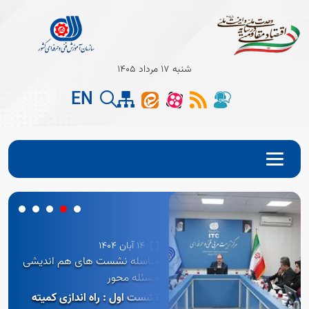
شنبه 17 مرداد 1405
EN
14 آبان 1404
ساسله نشست های هم اندیشی
مسئله محور
نشست اول : راه اندازی کمیته