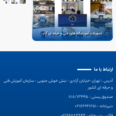
تسهیلات آموزشگاه های فنی و حرفه ای آزاد
ارتباط با ما
آدرس : تهران -خیابان آزادی - نبش خوش جنوبی - سازمان آموزش فنی
آموزش در صنایع و صنوف
آموزشگا
و حرفه ای کشور
صندوق پستی : 818/13445
دبیرخانه : 02166941251
فاکس دبیرخانه : 02166583644