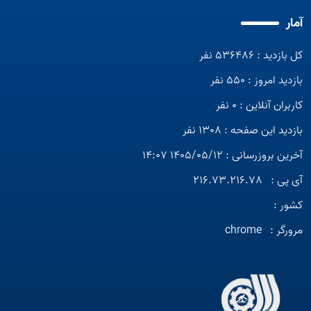
آمار
کل بازدید : 536486 نفر
بازدید امروز : 550 نفر
کاربران آنلاین : 0 نفر
بازدید این صفحه : 1308 نفر
آخرین بروزرسانی : 1405/05/12 14:07
آی پی :
216.73.216.78
کشور :
مرورگر :
chrome