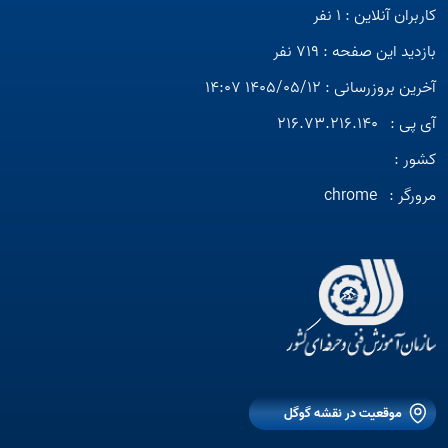
کاربران آنلاین : 1 نفر
بازدید این صفحه : 719 نفر
آخرین بروزرسانی : 1405/05/12 14:07
آی پی :
216.73.216.140
کشور :
مرورگر :
chrome
موقعیت در نقشه گوگل