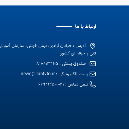
ارتباط با ما
آدرس : خیابان آزادی، نبش خوش، سازمان آموزش
فنی و حرفه ای کشور
صندوق پستی : 818/13445
پست الکترونیکی :
news@irantvto.ir
تلفن تماس :
021-66941250