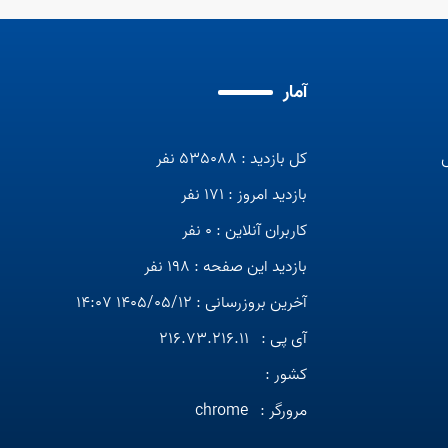
آمار
کل بازدید : 535088 نفر
بازدید امروز : 171 نفر
کاربران آنلاین : 0 نفر
بازدید این صفحه : 198 نفر
آخرین بروزرسانی : 1405/05/12 14:07
آی پی :
216.73.216.11
کشور :
مرورگر :
chrome