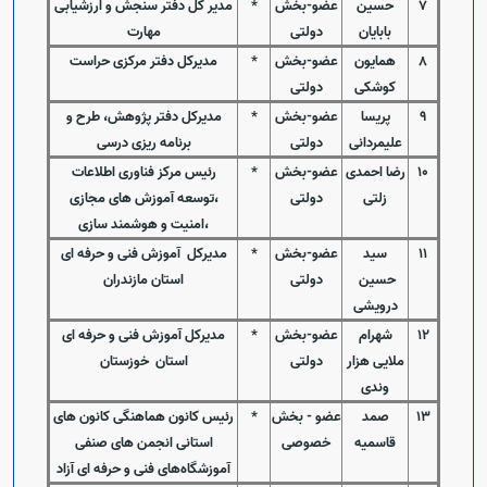
7
حسین
عضو-بخش
*
مدیر کل دفتر سنجش و ارزشیابی
بابایان
دولتی
مهارت
8
همایون
عضو-بخش
*
مدیرکل دفتر مرکزی حراست
کوشکی
دولتی
9
پریسا
عضو-بخش
*
مدیرکل دفتر پژوهش، طرح و
علیمردانی
دولتی
برنامه ریزی درسی
10
رضا احمدی
عضو-بخش
*
رئیس مرکز فناوری اطلاعات
زلتی
دولتی
،توسعه آموزش های مجازی
،امنیت و هوشمند سازی
11
سید
عضو-بخش
*
مدیرکل آموزش فنی و حرفه ای
حسین
دولتی
استان مازندران
درویشی
12
شهرام
عضو-بخش
*
مدیرکل آموزش فنی و حرفه ای
ملایی هزار
دولتی
استان خوزستان
وندی
13
صمد
عضو - بخش
*
رئیس کانون هماهنگی کانون های
قاسمیه
خصوصی
استانی انجمن های صنفی
آموزشگاه‌های فنی و حرفه ای آزاد