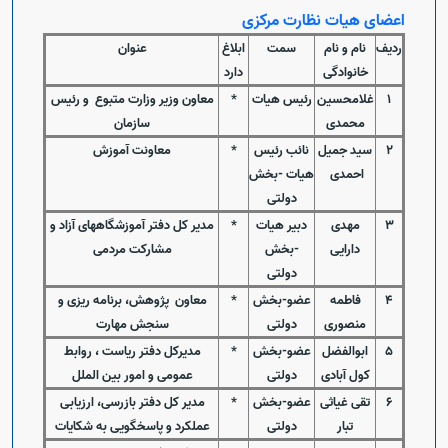
اعضای هیات نظارت مرکزی
ردیف
نام و نام
سمت
ابلاغ
عنوان
خانوادگی
دارد
1
غلامحسین
رئیس هیات
*
معاون وزیر وزارت متبوع و رئیس
محمدی
سازمان
2
سید جمیل
نائب رئیس
*
معاونت آموزش
احمدی
هیات -بخش
دولتی
3
مهدی
دبیر هیات
*
مدیر کل دفتر آموزشگاههای آزاد و
دارایی
-بخش
مشارکت مردمی
دولتی
4
فاطمه
عضو-بخش
*
معاون پژوهش، برنامه ریزی و
منصوری
دولتی
سنجش مهارت
5
ابوالفضل
عضو-بخش
*
مدیرکل دفتر ریاست ، روابط
کول آبادی
دولتی
عمومی و امور بین الملل
6
تقی غیاثی
عضو-بخش
*
مدیر کل دفتر بازرسی، ارزیابی
تبار
دولتی
عملکرد و پاسخگویی به شکایات