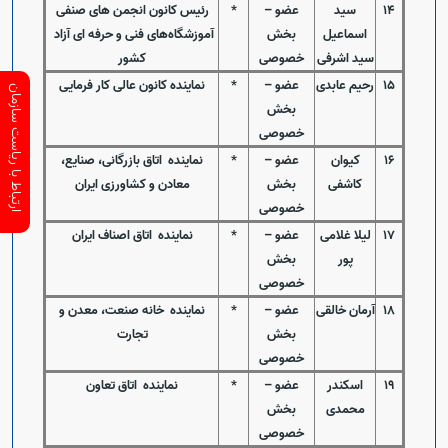
14
سید
عضو
–
*
رئیس کانون انجمن های صنفی
اسماعیل
بخش
آموزشگاه‌های فنی و حرفه ای آزاد
سید اشرفی
خصوصی
کشور
15
رحیم عابدی
عضو
–
*
نماینده کانون عالی کار فرمایی
ارتباط با ریاست سازمان
بخش
خصوصی
16
کیوان
عضو
–
*
نماینده اتاق بازرگانی، صنایع،
کاشفی
بخش
معادن و کشاورزی ایران
خصوصی
17
لیلا غلامی
عضو
–
*
نماینده اتاق اصناف ایران
پور
بخش
خصوصی
18
آرمان خالقی
عضو
–
*
نماینده خانه صنعت، معدن و
بخش
تجارت
خصوصی
19
اسکندر
عضو
–
*
نماینده اتاق تعاون
محمدی
بخش
خصوصی