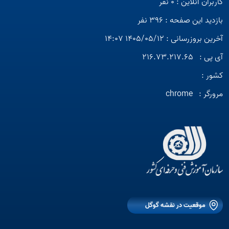
کاربران آنلاین : 0 نفر
بازدید این صفحه : 396 نفر
آخرین بروزرسانی : 1405/05/12 14:07
آی پی :
216.73.217.65
کشور :
مرورگر :
chrome
موقعیت در نقشه گوگل